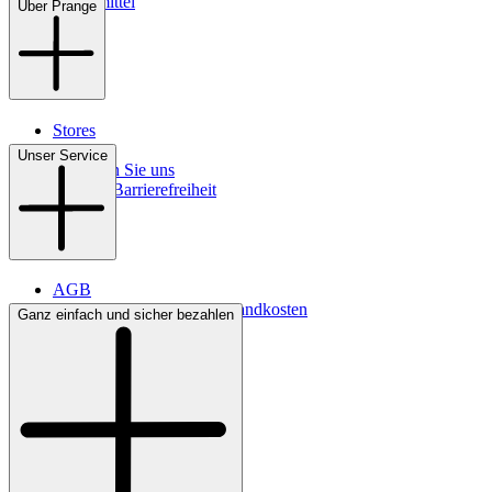
Pflegemittel
Über Prange
Stores
Kontakt
Unser Service
So finden Sie uns
Digitale Barrierefreiheit
AGB
Lieferbedingungen & Versandkosten
Ganz einfach und sicher bezahlen
Bezahlung
Widerrufsrecht
Datenschutz
Impressum