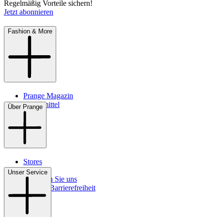
Regelmäßig Vorteile sichern!
Jetzt abonnieren
Fashion & More
Prange Magazin
Pflegemittel
Über Prange
Stores
Kontakt
Unser Service
So finden Sie uns
Digitale Barrierefreiheit