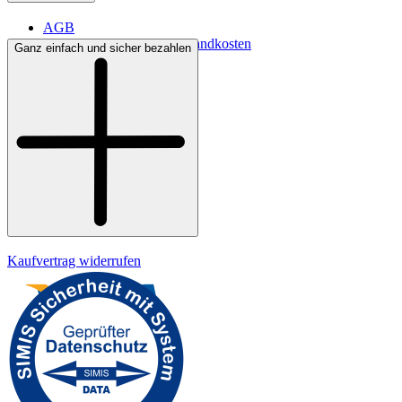
AGB
Lieferbedingungen & Versandkosten
Ganz einfach und sicher bezahlen
Bezahlung
Widerrufsrecht
Datenschutz
Impressum
Kaufvertrag widerrufen