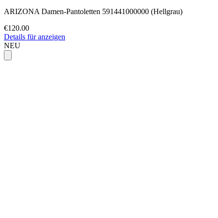
ARIZONA Damen-Pantoletten 591441000000 (Hellgrau)
€120.00
Details für anzeigen
NEU