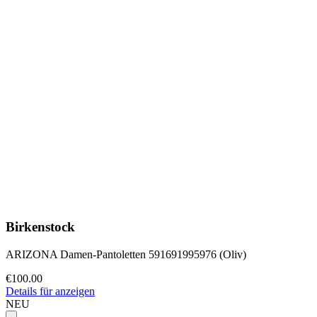
Birkenstock
ARIZONA Damen-Pantoletten 591691995976 (Oliv)
€100.00
Details für anzeigen
NEU