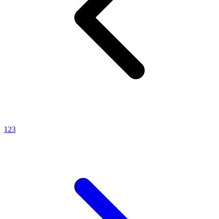
1
2
3