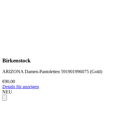
Birkenstock
ARIZONA Damen-Pantoletten 591901996075 (Gold)
€90.00
Details für anzeigen
NEU