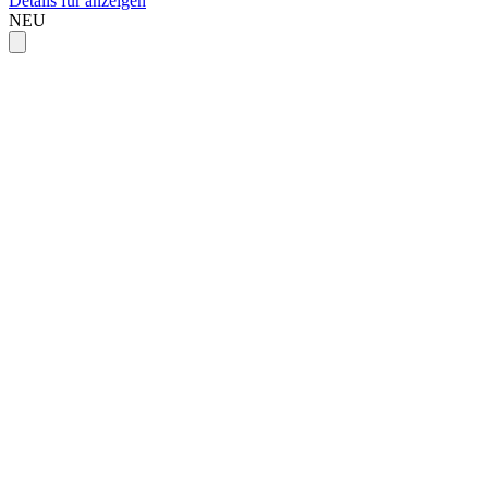
Details für anzeigen
NEU