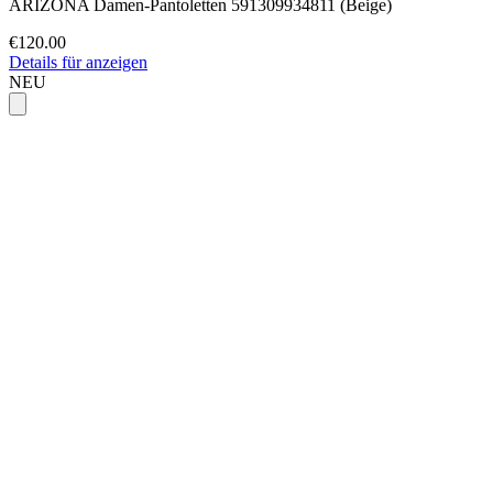
ARIZONA Damen-Pantoletten 591309934811 (Beige)
€120.00
Details für anzeigen
NEU