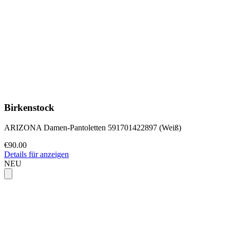
Birkenstock
ARIZONA Damen-Pantoletten 591701422897 (Weiß)
€90.00
Details für anzeigen
NEU