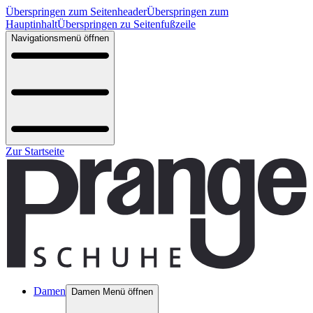
Überspringen zum Seitenheader
Überspringen zum
Hauptinhalt
Überspringen zu Seitenfußzeile
Navigationsmenü öffnen
Zur Startseite
Damen
Damen Menü öffnen