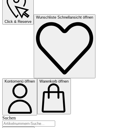
Wunschliste Schnellansicht öffnen
Click & Reserve
Kontomenü öffnen
Warenkorb öffnen
Suchen