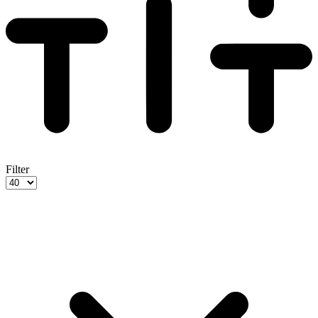
Filter