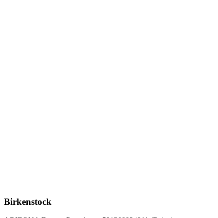
Birkenstock