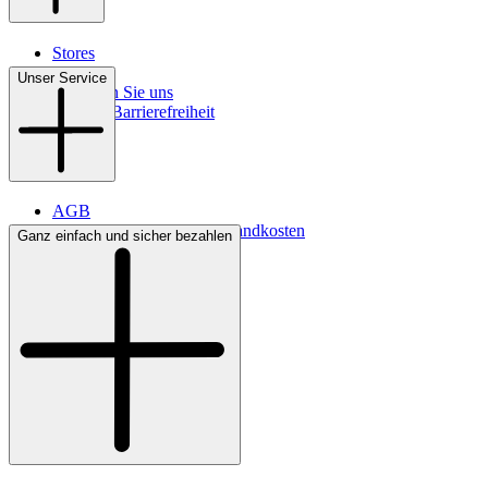
Stores
Kontakt
Unser Service
So finden Sie uns
Digitale Barrierefreiheit
AGB
Lieferbedingungen & Versandkosten
Ganz einfach und sicher bezahlen
Bezahlung
Widerrufsrecht
Datenschutz
Impressum