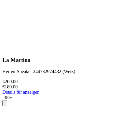
La Martina
Herren-Sneaker 244782974432 (Weiß)
€269.00
€180.00
Details für anzeigen
-38%