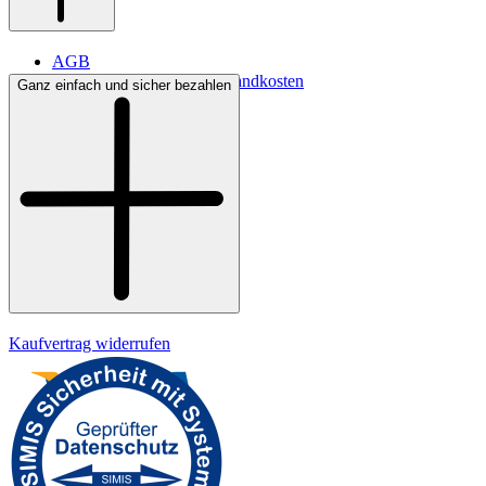
AGB
Lieferbedingungen & Versandkosten
Ganz einfach und sicher bezahlen
Bezahlung
Widerrufsrecht
Datenschutz
Impressum
Kaufvertrag widerrufen