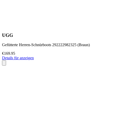
UGG
Gefütterte Herren-Schnürboots 292222982325 (Braun)
€169.95
Details für anzeigen