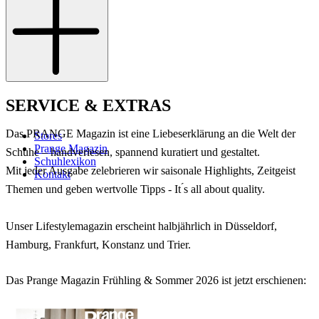
Datenschutz
Impressum
SERVICE & EXTRAS
Das PRANGE Magazin ist eine Liebeserklärung an die Welt der
Stores
Prange Magazin
Schuhe – handverlesen, spannend kuratiert und gestaltet.
Schuhlexikon
Mit jeder Ausgabe zelebrieren wir saisonale Highlights, Zeitgeist
Kontakt
Themen und geben wertvolle Tipps - It ́s all about quality.
Unser Lifestylemagazin erscheint halbjährlich in Düsseldorf,
Hamburg, Frankfurt, Konstanz und Trier.
Das Prange Magazin Frühling & Sommer 2026 ist jetzt erschienen: