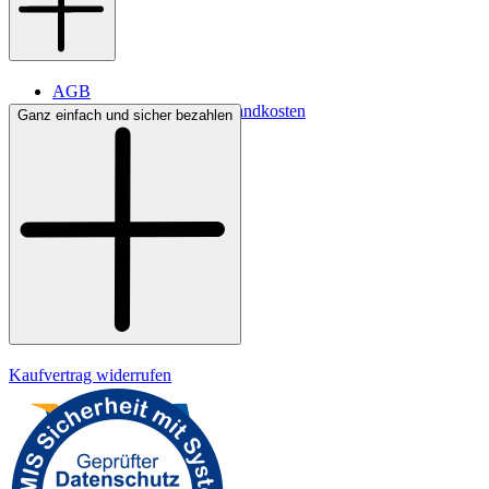
AGB
Lieferbedingungen & Versandkosten
Ganz einfach und sicher bezahlen
Bezahlung
Widerrufsrecht
Datenschutz
Impressum
Kaufvertrag widerrufen