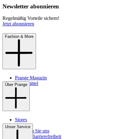
Newsletter abonnieren
Regelmäßig Vorteile sichern!
Jetzt abonnieren
Fashion & More
Prange Magazin
Pflegemittel
Über Prange
Stores
Kontakt
Unser Service
So finden Sie uns
Digitale Barrierefreiheit