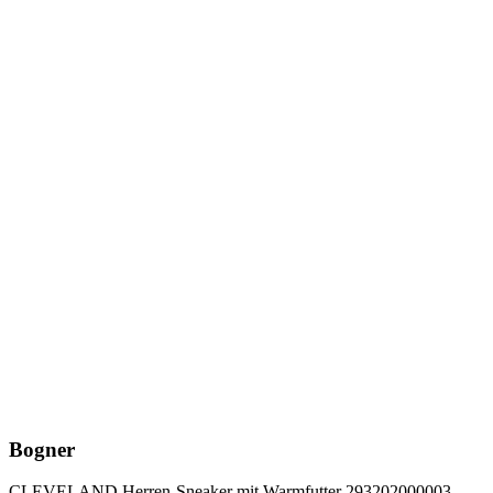
Bogner
CLEVELAND Herren-Sneaker mit Warmfutter 293202000003