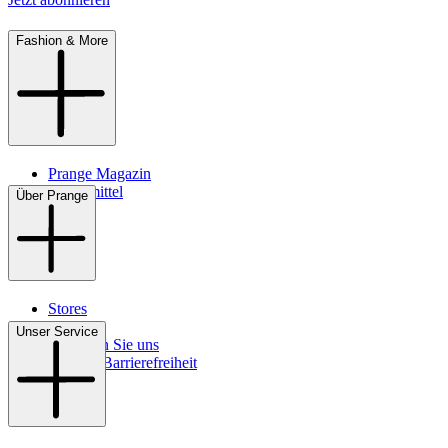
Fashion & More
Prange Magazin
Pflegemittel
Über Prange
Stores
Kontakt
Unser Service
So finden Sie uns
Digitale Barrierefreiheit