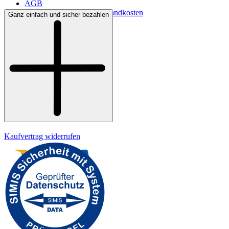
AGB
Lieferbedingungen & Versandkosten
Ganz einfach und sicher bezahlen
Bezahlung
Widerrufsrecht
Datenschutz
Impressum
Kaufvertrag widerrufen