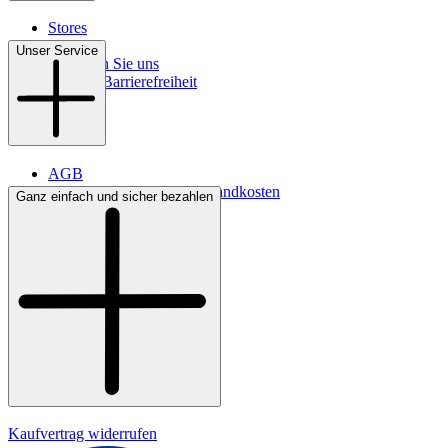
Stores
Kontakt
Unser Service
So finden Sie uns
Digitale Barrierefreiheit
AGB
Lieferbedingungen & Versandkosten
Ganz einfach und sicher bezahlen
Bezahlung
Widerrufsrecht
Datenschutz
Impressum
Kaufvertrag widerrufen