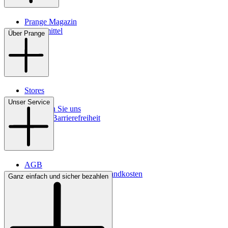
Prange Magazin
Pflegemittel
Über Prange
Stores
Kontakt
Unser Service
So finden Sie uns
Digitale Barrierefreiheit
AGB
Lieferbedingungen & Versandkosten
Ganz einfach und sicher bezahlen
Bezahlung
Widerrufsrecht
Datenschutz
Impressum