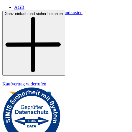
AGB
Lieferbedingungen & Versandkosten
Ganz einfach und sicher bezahlen
Bezahlung
Widerrufsrecht
Datenschutz
Impressum
Kaufvertrag widerrufen