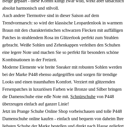
Beige gepaart - diese Kombi klingt zwar wild, wirkt aber tatsächlich
absolut harmonisch und stilvoll.
Auch andere Tiermotive sind in dieser Saison auf dem
Trendvormarsch: so wird der klassische Leopardenlook in warmem
Braun mit den charakteristischen schwarzen Flecken mit auffälligen
Patches in strahlendem Rosa im Glitzerlook perfekt zum Strahlen
gebracht. Weiße Sohlen und Zehenkappen verleihen den Schuhen
eine legere Note und machen Sie so perfekt für besonders schöne
Kombinationen in der Freizeit.
Moderne Elemente wie breite Sneaker mit robusten Sohlen werden
bei der Marke P448 ebenso aufgegriffen und sorgen für trendige
Looks und einen traumhaften Komfort. Verziert mit glitzernden
Fersenpatches in luxuriösen Farben wie Bronze und Silber bringen
die Damenschuhe eine edle Note mit.
Schnürschuhe
von P448
überzeugen einfach auf ganzer Linie!
Jetzt im Prange Schuhe Online Shop vorbeischauen und tolle P448
Damenschuhe online kaufen - einfach und bequem von daheim Ihre
liebsten Schuhe der Marke bestellen und direkt nach Hause geliefert