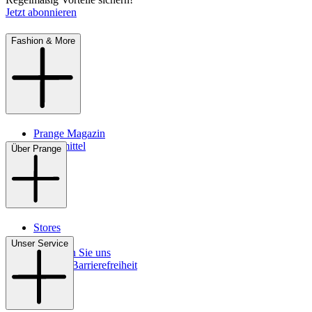
Jetzt abonnieren
Fashion & More
Prange Magazin
Pflegemittel
Über Prange
Stores
Kontakt
Unser Service
So finden Sie uns
Digitale Barrierefreiheit