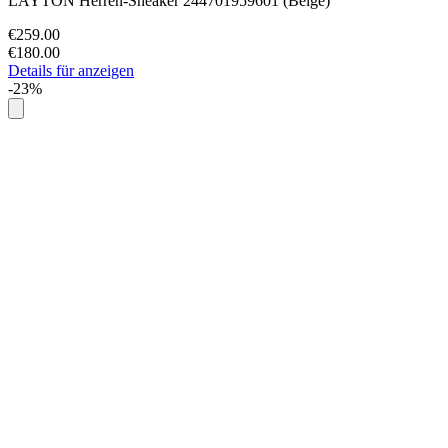
LAYTON Herren-Sneaker 244701959601 (Beige)
€259.00
€180.00
Details für anzeigen
-23%