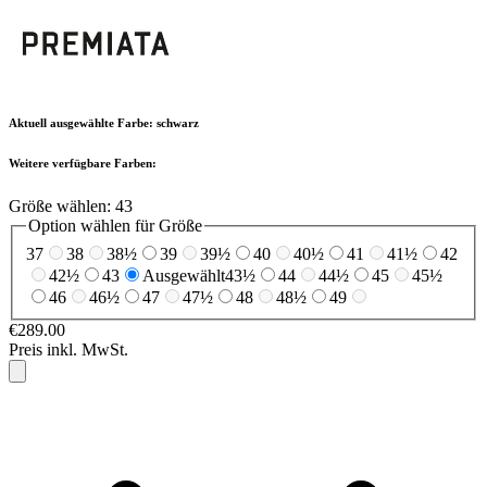
Aktuell ausgewählte Farbe:
schwarz
Weitere verfügbare Farben:
Größe wählen:
43
Option wählen für Größe
37
38
38½
39
39½
40
40½
41
41½
42
42½
43
Ausgewählt
43½
44
44½
45
45½
46
46½
47
47½
48
48½
49
€289.00
Preis inkl. MwSt.