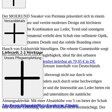
Der MOERUND Sneaker von Premiata präsentiert sich in einem
Versanddetails
eleganten Schwarz und vereint modernes Design mit höchstem
Tragekomfort. Die Kombination aus Leder, Textil und sonstigem
Material im Obermaterial verleiht dem Schuh eine raffinierte Optik,
während die markanten Details und das subtile Branding einen
Hauch von Exklusivität hinzufügen. Die robuste Gummisohle sorgt
Lieferzeit: 2-3 Werktage
für optimalen Halt und Langlebigkeit, ideal für den urbanen
Unsere Pflegeempfehlung
Keine Versandkosten:
kostenfrei lieferbar ab 79,95 € in DE
Lebensstil.
Einfache und Kostenlose Retoure innerhalb von Deutschlands
Dieser Sneaker für Herren überzeugt nicht nur durch sein
ansprechendes Design, sondern auch durch seine hochwertigen
Materialien. Das Innenfutter und die Innensohle aus Leder bieten ein
angenehmes Tragegefühl und unterstützen die natürliche
Atmungsaktivität. Mit einer Absatzhöhe von 5 cm bietet der Schuh
Zu unseren Pflegemitteln und weiterem Zubehör
Alle Premiata Sneaker
Mehr Sneaker in schwarz
eine dezente Erhöhung, die den Komfort nicht beeinträchtigt. Der