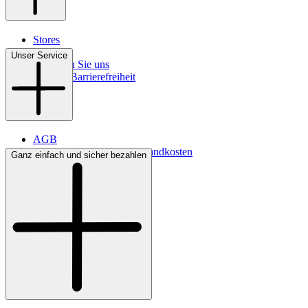
Stores
Kontakt
Unser Service
So finden Sie uns
Digitale Barrierefreiheit
AGB
Lieferbedingungen & Versandkosten
Ganz einfach und sicher bezahlen
Bezahlung
Widerrufsrecht
Datenschutz
Impressum