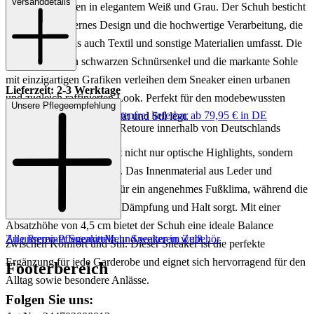
Versanddetails
Modell für Herren in elegantem Weiß und Grau. Der Schuh besticht
durch sein modernes Design und die hochwertige Verarbeitung, die
sowohl Leder als auch Textil und sonstige Materialien umfasst. Die
kontrastierenden schwarzen Schnürsenkel und die markante Sohle
mit einzigartigen Grafiken verleihen dem Sneaker einen urbanen
Lieferzeit: 2-3 Werktage
und zugleich raffinierten Look. Perfekt für den modebewussten
Unsere Pflegeempfehlung
Keine Versandkosten:
kostenfrei lieferbar ab 79,95 € in DE
Mann, der Wert auf Qualität und Stil legt.
Einfache und Kostenlose Retoure innerhalb von Deutschlands
Der MASE Sneaker bietet nicht nur optische Highlights, sondern
auch hohen Tragekomfort. Das Innenmaterial aus Leder und
sonstigem Material sorgt für ein angenehmes Fußklima, während die
Gummisohle für optimale Dämpfung und Halt sorgt. Mit einer
Absatzhöhe von 4,5 cm bietet der Schuh eine ideale Balance
Zu unseren Pflegemitteln und weiterem Zubehör
Alle Premiata Sneaker
Mehr Sneaker in weiß
zwischen Komfort und Stil. Dieser Sneaker ist die perfekte
Ergänzung für jede Garderobe und eignet sich hervorragend für den
Footerbereich
Alltag sowie besondere Anlässe.
Folgen Sie uns: