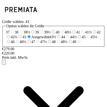
Größe wählen:
43
Option wählen für Größe
37
38
38½
39
39½
40
40½
41
41½
42
42½
43
Ausgewählt
43½
44
44½
45
45½
46
46½
47
47½
48
48½
49
€279.00
€220.00
Preis inkl. MwSt.