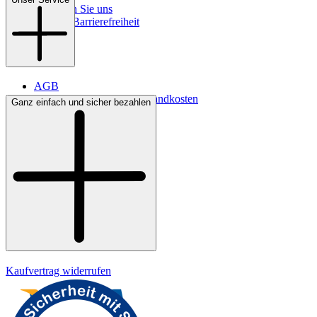
So finden Sie uns
Digitale Barrierefreiheit
AGB
Lieferbedingungen & Versandkosten
Ganz einfach und sicher bezahlen
Bezahlung
Widerrufsrecht
Datenschutz
Impressum
Kaufvertrag widerrufen