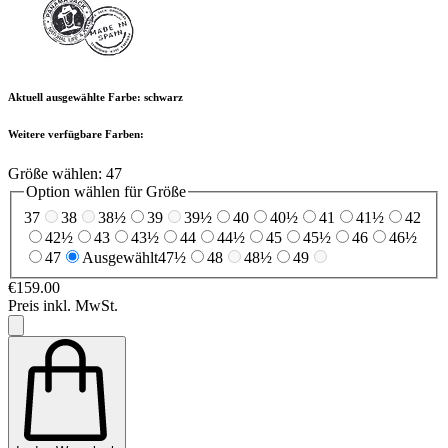
Aktuell ausgewählte Farbe:
schwarz
Weitere verfügbare Farben:
Größe wählen:
47
Option wählen für Größe
37
38
38½
39
39½
40
40½
41
41½
42
42½
43
43½
44
44½
45
45½
46
46½
47
Ausgewählt
47½
48
48½
49
€159.00
Preis inkl. MwSt.