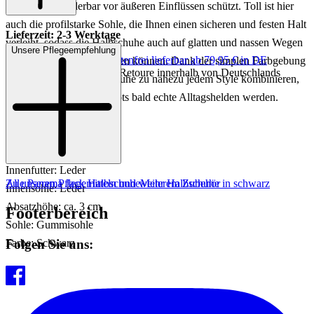
Fuß dabei wunderbar vor äußeren Einflüssen schützt. Toll ist hier
auch die profilstarke Sohle, die Ihnen einen sicheren und festen Halt
Lieferzeit: 2-3 Werktage
verleiht, sodass die Halbschuhe auch auf glatten und nassen Wegen
Unsere Pflegeempfehlung
Keine Versandkosten:
kostenfrei lieferbar ab 79,95 € in DE
wunderbar getragen werden können. Dank der simplen Farbgebung
Einfache und Kostenlose Retoure innerhalb von Deutschlands
können Sie die Herrenschuhe zu nahezu jedem Style kombinieren,
sodass die schwarzen Boots bald echte Alltagshelden werden.
Artikelnr.: 240001811452
Material: Leder
Innenfutter: Leder
Zu unseren Pflegemitteln und weiterem Zubehör
Alle Panama Jack Halbschuhe
Mehr Halbschuhe in schwarz
Innensohle: Leder
Absatzhöhe: ca. 3 cm
Footerbereich
Sohle: Gummisohle
Folgen Sie uns:
Farbe: Schwarz