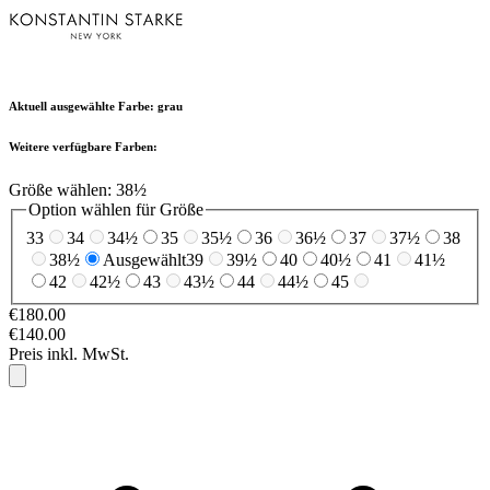
Aktuell ausgewählte Farbe:
grau
Weitere verfügbare Farben:
Größe wählen:
38½
Option wählen für Größe
33
34
34½
35
35½
36
36½
37
37½
38
38½
Ausgewählt
39
39½
40
40½
41
41½
42
42½
43
43½
44
44½
45
€180.00
€140.00
Preis inkl. MwSt.