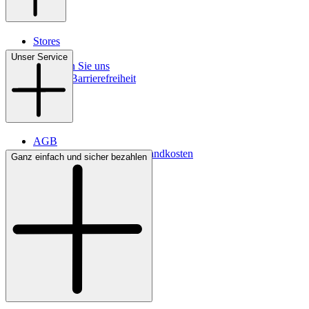
Stores
Kontakt
Unser Service
So finden Sie uns
Digitale Barrierefreiheit
AGB
Lieferbedingungen & Versandkosten
Ganz einfach und sicher bezahlen
Bezahlung
Widerrufsrecht
Datenschutz
Impressum