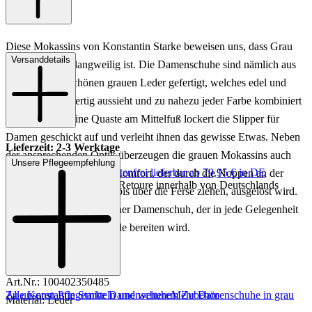
Diese Mokassins von Konstantin Starke beweisen uns, dass Grau
Versanddetails
alles andere als langweilig ist. Die Damenschuhe sind nämlich aus
einem wunderschönen grauen Leder gefertigt, welches edel und
zugleich hochwertig aussieht und zu nahezu jeder Farbe kombiniert
werden kann. Eine Quaste am Mittelfuß lockert die Slipper für
Damen geschickt auf und verleiht ihnen das gewisse Etwas. Neben
Lieferzeit: 2-3 Werktage
der ansprechenden Optik überzeugen die grauen Mokassins auch
Unsere Pflegeempfehlung
Keine Versandkosten:
kostenfrei lieferbar ab 79,95 € in DE
mit einem überragenden Komfort, der durch die Noppen an der
Einfache und Kostenlose Retoure innerhalb von Deutschlands
Sohle, welche sich sogar bis über die Ferse ziehen, ausgelöst wird.
Rundum ein wunderschöner Damenschuh, der in jede Gelegenheit
passt und Ihnen viel Freude bereiten wird.
Art.Nr.: 100402350485
Zu unseren Pflegemitteln und weiterem Zubehör
Alle Konstantin Starke Damenschuhe
Mehr Damenschuhe in grau
Material: Leder