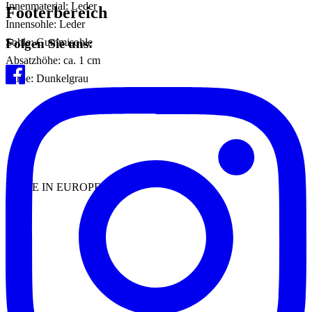
Innenmaterial: Leder
Footerbereich
Innensohle: Leder
Folgen Sie uns:
Sohle: Gummisohle
Absatzhöhe: ca. 1 cm
Farbe: Dunkelgrau
MADE IN EUROPE