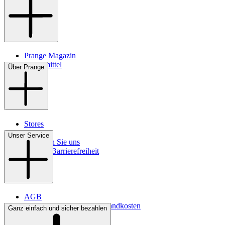
Prange Magazin
Pflegemittel
Über Prange
Stores
Kontakt
Unser Service
So finden Sie uns
Digitale Barrierefreiheit
AGB
Lieferbedingungen & Versandkosten
Ganz einfach und sicher bezahlen
Bezahlung
Widerrufsrecht