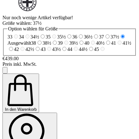
Nur noch wenige Artikel verfügbar!
Größe wählen:
37½
Option wählen für Größe
33
34
34½
35
35½
36
36½
37
37½
Ausgewählt
38
38½
39
39½
40
40½
41
41½
42
42½
43
43½
44
44½
45
€439.00
Preis inkl. MwSt.
In den Warenkorb