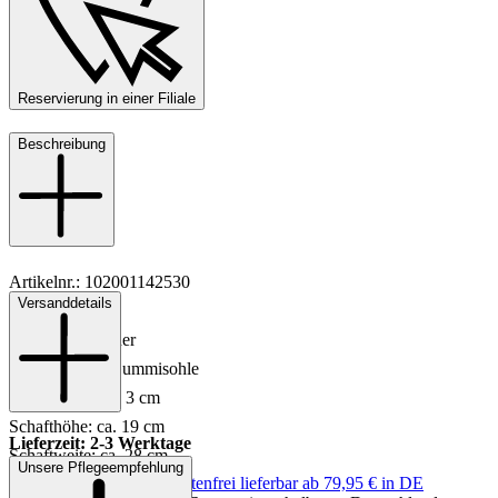
Reservierung in einer Filiale
Beschreibung
Artikelnr.: 102001142530
Versanddetails
Material: Leder
Innenfutter: Leder
Sohle: Leder-/Gummisohle
Absatzhöhe: ca. 3 cm
Schafthöhe: ca. 19 cm
Lieferzeit: 2-3 Werktage
Schaftweite: ca. 28 cm
Unsere Pflegeempfehlung
Keine Versandkosten:
kostenfrei lieferbar ab 79,95 € in DE
Farbe: Schwarz