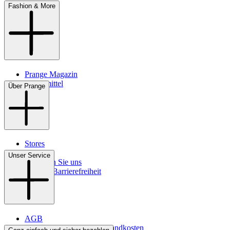
Fashion & More
Prange Magazin
Pflegemittel
Über Prange
Stores
Kontakt
Unser Service
So finden Sie uns
Digitale Barrierefreiheit
AGB
Lieferbedingungen & Versandkosten