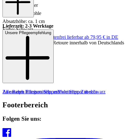
Innensohle: Leder
Sohle: Gummisohle
Absatzhöhe: ca. 1 cm
Lieferzeit: 2-3 Werktage
Farbe: Schwarz
Unsere Pflegeempfehlung
Keine Versandkosten:
kostenfrei lieferbar ab 79,95 € in DE
Einfache und Kostenlose Retoure innerhalb von Deutschlands
MADE IN EUROPE
Zu unseren Pflegemitteln und weiterem Zubehör
Alle Ralph Harrison Slipper
Mehr Slipper in schwarz
Footerbereich
Folgen Sie uns: