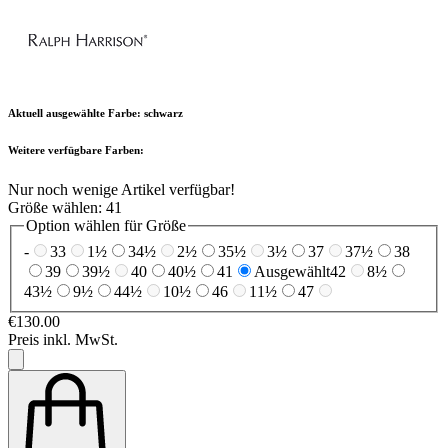
Aktuell ausgewählte Farbe:
schwarz
Weitere verfügbare Farben:
Nur noch wenige Artikel verfügbar!
Größe wählen:
41
Option wählen für Größe
-
33
1½
34½
2½
35½
3½
37
37½
38
39
39½
40
40½
41
Ausgewählt
42
8½
43½
9½
44½
10½
46
11½
47
€130.00
Preis inkl. MwSt.