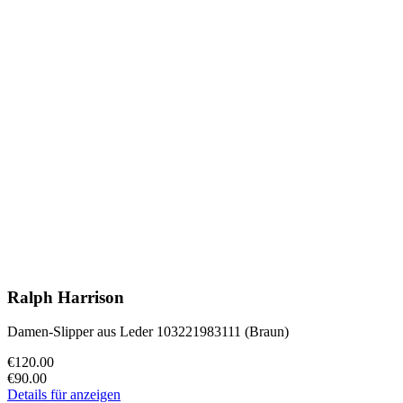
Ralph Harrison
Damen-Slipper aus Leder 103221983111 (Braun)
€120.00
€90.00
Details für anzeigen