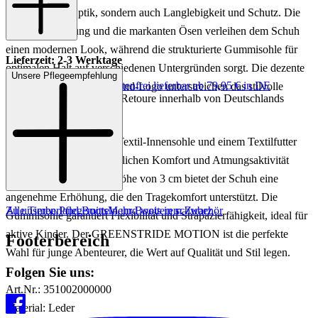
ansprechende Optik, sondern auch Langlebigkeit und Schutz. Die
robuste Schnürung und die markanten Ösen verleihen dem Schuh
einen modernen Look, während die strukturierte Gummisohle für
Lieferzeit: 2-3 Werktage
optimalen Halt auf verschiedenen Untergründen sorgt. Die dezente
Unsere Pflegeempfehlung
Keine Versandkosten:
kostenfrei lieferbar ab 79,95 € in DE
Prägung und das Timberland-Logo unterstreichen das stilvolle
Einfache und Kostenlose Retoure innerhalb von Deutschlands
Design.
Dieser Boot ist mit einer Textil-Innensohle und einem Textilfutter
ausgestattet, die für zusätzlichen Komfort und Atmungsaktivität
sorgen. Mit einer Absatzhöhe von 3 cm bietet der Schuh eine
angenehme Erhöhung, die den Tragekomfort unterstützt. Die
Zu unseren Pflegemitteln und weiterem Zubehör
Alle Timberland Boots
Mehr Boots in schwarz
Gummisohle garantiert Flexibilität und Strapazierfähigkeit, ideal für
aktive Kinder. Der GREENSTRIDE MOTION ist die perfekte
Footerbereich
Wahl für junge Abenteurer, die Wert auf Qualität und Stil legen.
Folgen Sie uns:
Art.Nr.: 351002000000
Material: Leder