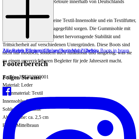
Einfache und Kostenlose Retoure innerhalb von Deutschlands
Komfort legen.
Die Chelsea Boots bieten eine Textil-Innensohle und ein Textilfutter,
die für ein angenehmes Tragegefühl sorgen. Die Gummisohle mit
einem Absatz von 2,5 cm bietet hervorragende Stabilität und
Trittsicherheit auf verschiedenen Untergründen. Diese Boots sind
Zu unseren Pflegemitteln und weiterem Zubehör
Alle Ralph Harrison Chelsea Boots
Mehr Chelsea Boots in braun
nicht nur modisch, sondern auch funktional und langlebig, was sie
zu einem unverzichtbaren Begleiter für jede Jahreszeit macht.
Footerbereich
Folgen Sie uns:
Art.Nr.: 356202000001
Material: Leder
Innenmaterial: Textil
Innensohle: Textil
Sohle: Gummisohle
Absatzhöhe: ca. 2,5 cm
Farbe: Mittelbraun