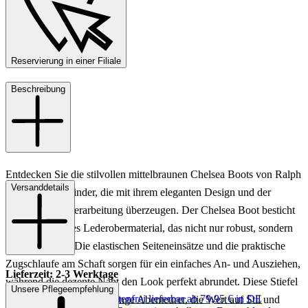
Reservierung in einer Filiale
Beschreibung
Entdecken Sie die stilvollen mittelbraunen Chelsea Boots von Ralph
Versanddetails
Harrisson für Kinder, die mit ihrem eleganten Design und der
hochwertigen Verarbeitung überzeugen. Der Chelsea Boot besticht
durch sein glattes Lederobermaterial, das nicht nur robust, sondern
auch zeitlos ist. Die elastischen Seiteneinsätze und die praktische
Zugschlaufe am Schaft sorgen für ein einfaches An- und Ausziehen,
Lieferzeit: 2-3 Werktage
während die dezente Naht den Look perfekt abrundet. Diese Stiefel
Unsere Pflegeempfehlung
Keine Versandkosten:
kostenfrei lieferbar ab 79,95 € in DE
sind die ideale Wahl für junge Abenteurer, die Wert auf Stil und