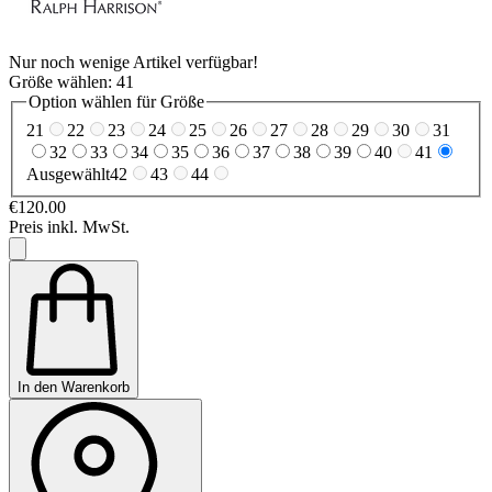
Nur noch wenige Artikel verfügbar!
Größe wählen:
41
Option wählen für Größe
21
22
23
24
25
26
27
28
29
30
31
32
33
34
35
36
37
38
39
40
41
Ausgewählt
42
43
44
€120.00
Preis inkl. MwSt.
In den Warenkorb