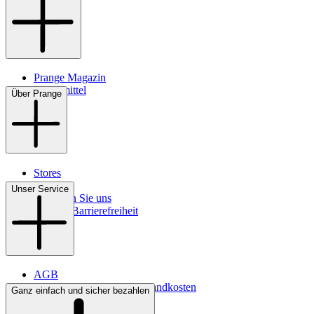
Prange Magazin
Pflegemittel
Über Prange
Stores
Kontakt
Unser Service
So finden Sie uns
Digitale Barrierefreiheit
AGB
Lieferbedingungen & Versandkosten
Ganz einfach und sicher bezahlen
Bezahlung
Widerrufsrecht