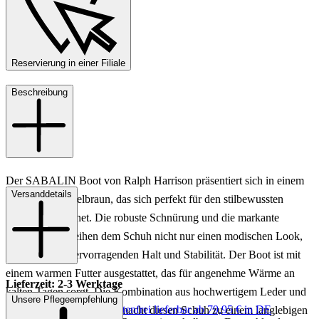
Reservierung in einer Filiale
Beschreibung
Der SABALIN Boot von Ralph Harrison präsentiert sich in einem
Versanddetails
eleganten Dunkelbraun, das sich perfekt für den stilbewussten
Nachwuchs eignet. Die robuste Schnürung und die markante
Profilsohle verleihen dem Schuh nicht nur einen modischen Look,
sondern auch hervorragenden Halt und Stabilität. Der Boot ist mit
einem warmen Futter ausgestattet, das für angenehme Wärme an
Lieferzeit: 2-3 Werktage
kalten Tagen sorgt. Die Kombination aus hochwertigem Leder und
Unsere Pflegeempfehlung
Keine Versandkosten:
kostenfrei lieferbar ab 79,95 € in DE
sorgfältiger Verarbeitung macht diesen Schuh zu einem langlebigen