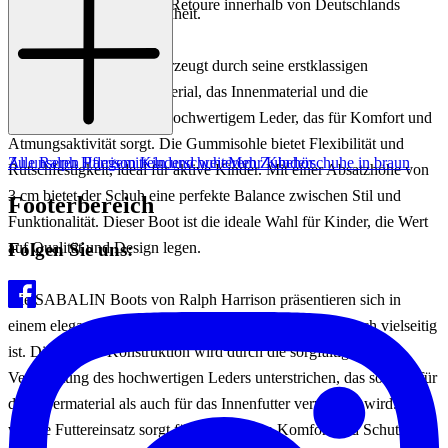
Einfache und Kostenlose Retoure innerhalb von Deutschlands
Begleiter für jede Gelegenheit.
Der SABALIN Boot überzeugt durch seine erstklassigen
Materialien: Das Obermaterial, das Innenmaterial und die
Innensohle bestehen aus hochwertigem Leder, das für Komfort und
Atmungsaktivität sorgt. Die Gummisohle bietet Flexibilität und
Zu unseren Pflegemitteln und weiterem Zubehör
Alle Ralph Harrison Kinderschuhe
Mehr Kinderschuhe in braun
Rutschfestigkeit, ideal für aktive Kinder. Mit einer Absatzhöhe von
3 cm bietet der Schuh eine perfekte Balance zwischen Stil und
Footerbereich
Funktionalität. Dieser Boot ist die ideale Wahl für Kinder, die Wert
Folgen Sie uns:
auf Qualität und Design legen.
Die SABALIN Boots von Ralph Harrison präsentieren sich in
einem eleganten Dunkelbraun, das sowohl stilvoll als auch vielseitig
ist. Die robuste Konstruktion wird durch die sorgfältige
Verarbeitung des hochwertigen Leders unterstrichen, das sowohl für
das Obermaterial als auch für das Innenfutter verwendet wird. Der
warme Futtereinsatz sorgt für zusätzlichen Komfort und Schutz in