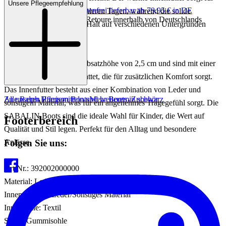
Unsere Pflegeempfehlung
Keine Versandkosten:
kostenfrei lieferbar ab 79,95 € in DE
angenehme Wärme an kühleren Tagen, während die solide
Einfache und Kostenlose Retoure innerhalb von Deutschlands
Gummisohle für sicheren Halt auf verschiedenen Untergründen
sorgt.
Diese Boots bieten eine Absatzhöhe von 2,5 cm und sind mit einer
Textil-Innensohle ausgestattet, die für zusätzlichen Komfort sorgt.
Das Innenfutter besteht aus einer Kombination von Leder und
Zu unseren Pflegemitteln und weiterem Zubehör
Alle Ralph Harrison Boots
Mehr Boots in schwarz
sonstigem Material, was für ein angenehmes Tragegefühl sorgt. Die
SABALIN Boots sind die ideale Wahl für Kinder, die Wert auf
Footerbereich
Qualität und Stil legen. Perfekt für den Alltag und besondere
Folgen Sie uns:
Anlässe.
Art.Nr.: 392002000000
Material: Leder
Innenmaterial: Leder/Sonstiges Material
Innensohle: Textil
Sohle: Gummisohle