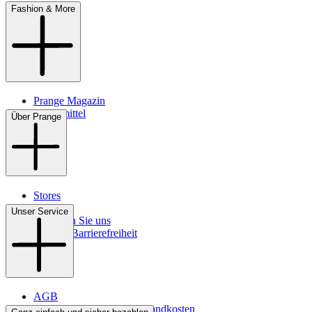
Fashion & More
Prange Magazin
Pflegemittel
Über Prange
Stores
Kontakt
Unser Service
So finden Sie uns
Digitale Barrierefreiheit
AGB
Lieferbedingungen & Versandkosten