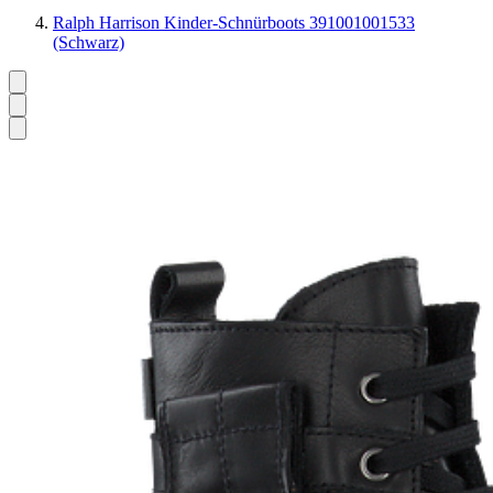
Ralph Harrison Kinder-Schnürboots 391001001533
(Schwarz)