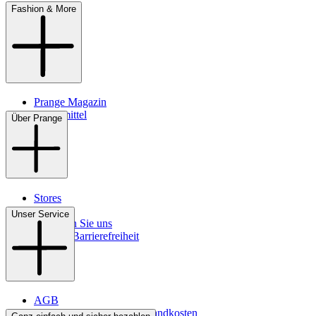
Fashion & More
Prange Magazin
Pflegemittel
Über Prange
Stores
Kontakt
Unser Service
So finden Sie uns
Digitale Barrierefreiheit
AGB
Lieferbedingungen & Versandkosten