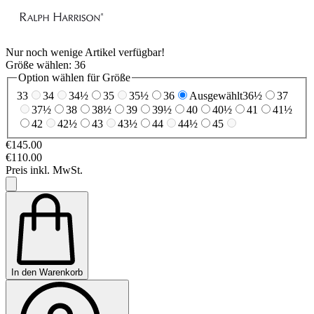
Nur noch wenige Artikel verfügbar!
Größe wählen:
36
Option wählen für Größe
33
34
34½
35
35½
36
Ausgewählt
36½
37
37½
38
38½
39
39½
40
40½
41
41½
42
42½
43
43½
44
44½
45
€145.00
€110.00
Preis inkl. MwSt.
In den Warenkorb