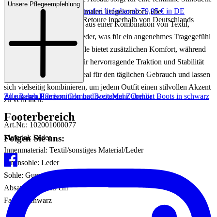
Unsere Pflegeempfehlung
Keine Versandkosten:
kostenfrei lieferbar ab 79,95 € in DE
und bietet gleichzeitig optimalen Tragekomfort. Die
Einfache und Kostenlose Retoure innerhalb von Deutschlands
Innenmaterialien bestehen aus einer Kombination von Textil,
sonstigem Material und Leder, was für ein angenehmes Tragegefühl
sorgt. Die Leder-Innensohle bietet zusätzlichen Komfort, während
die Gummi-Außensohle für hervorragende Traktion und Stabilität
sorgt. Diese Boots sind ideal für den täglichen Gebrauch und lassen
sich vielseitig kombinieren, um jedem Outfit einen stilvollen Akzent
Zu unseren Pflegemitteln und weiterem Zubehör
Alle Ralph Harrison Combat Boots
Mehr Combat Boots in schwarz
zu verleihen.
Footerbereich
Art.Nr.: 102001000077
Folgen Sie uns:
Material: Leder
Innenmaterial: Textil/sonstiges Material/Leder
Innensohle: Leder
Sohle: Gummisohle
Absatzhöhe: ca.5 cm
Farbe: Schwarz