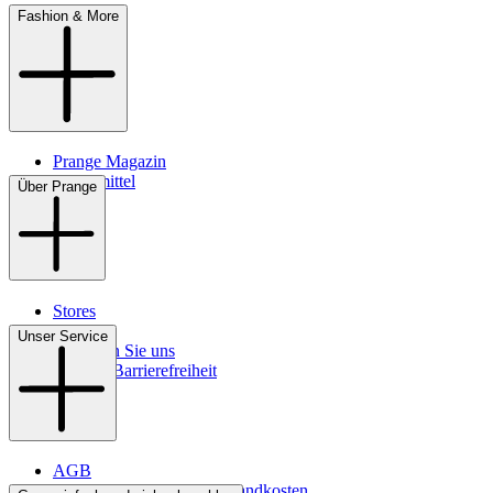
Fashion & More
Prange Magazin
Pflegemittel
Über Prange
Stores
Kontakt
Unser Service
So finden Sie uns
Digitale Barrierefreiheit
AGB
Lieferbedingungen & Versandkosten