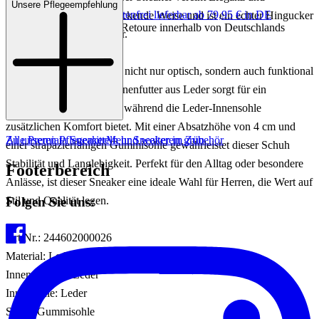
Unsere Pflegeempfehlung
Keine Versandkosten:
kostenfrei lieferbar ab 79,95 € in DE
Sportlichkeit auf beeindruckende Weise und ist ein echter Hingucker
Einfache und Kostenlose Retoure innerhalb von Deutschlands
für modebewusste Männer.
Der MICK Sneaker bietet nicht nur optisch, sondern auch funktional
höchsten Komfort. Das Innenfutter aus Leder sorgt für ein
angenehmes Tragegefühl, während die Leder-Innensohle
zusätzlichen Komfort bietet. Mit einer Absatzhöhe von 4 cm und
Zu unseren Pflegemitteln und weiterem Zubehör
Alle Premiata Sneaker
Mehr Sneaker in grün
einer strapazierfähigen Gummisohle gewährleistet dieser Schuh
Stabilität und Langlebigkeit. Perfekt für den Alltag oder besondere
Footerbereich
Anlässe, ist dieser Sneaker eine ideale Wahl für Herren, die Wert auf
Folgen Sie uns:
Stil und Qualität legen.
Art.Nr.: 244602000026
Material: Leder/Textil/Sonstiges Material
Innenmaterial: Leder
Innensohle: Leder
Sohle: Gummisohle