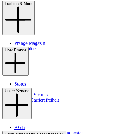
Fashion & More
Prange Magazin
Pflegemittel
Über Prange
Stores
Kontakt
Unser Service
So finden Sie uns
Digitale Barrierefreiheit
AGB
Lieferbedingungen & Versandkosten