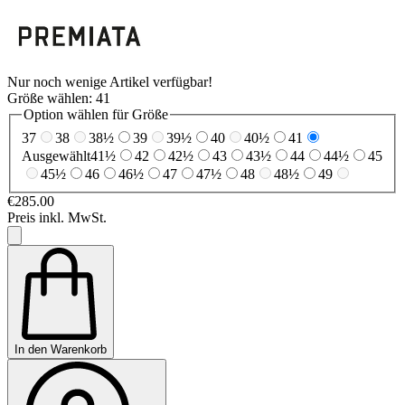
Nur noch wenige Artikel verfügbar!
Größe wählen:
41
Option wählen für Größe
37
38
38½
39
39½
40
40½
41
Ausgewählt
41½
42
42½
43
43½
44
44½
45
45½
46
46½
47
47½
48
48½
49
€285.00
Preis inkl. MwSt.
In den Warenkorb