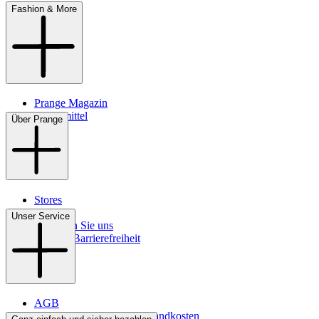
Fashion & More
Prange Magazin
Pflegemittel
Über Prange
Stores
Kontakt
Unser Service
So finden Sie uns
Digitale Barrierefreiheit
AGB
Lieferbedingungen & Versandkosten