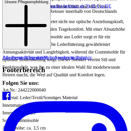
Unsere Pflegeempfehlung
Keine Versandkosten:
kostenfrei lieferbar ab 79,95 € in DE
Modells wider und verleihen Ihrem Outfit eine edle Note.
Einfache und Kostenlose Retoure innerhalb von Deutschlands
Der LANDER Sneaker bietet nicht nur optische Anziehungskraft,
sondern auch hervorragenden Tragekomfort. Mit einer Absatzhöhe
von 3,5 cm und einer Innensohle aus Leder sorgt er für ein
angenehmes Laufgefühl. Die Lederfütterung gewährleistet
Atmungsaktivität und Langlebigkeit, während die Gummisohle für
Zu unseren Pflegemitteln und weiterem Zubehör
Alle Premiata Sneaker
Mehr Sneaker in braun
optimale Bodenhaftung sorgt. Dieser Sneaker vereint Stil und
Funktionalität, was ihn zu einer idealen Wahl für modebewusste
Footerbereich
Herren macht, die Wert auf Qualität und Komfort legen.
Folgen Sie uns:
Art.Nr.: 244222000040
Material: Leder/Textil/Sonstiges Material
Innenmaterial: Leder
Innensohle: Leder
Sohle: Gummisohle
Absatzhöhe: ca. 3,5 cm