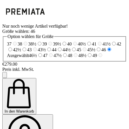
Nur noch wenige Artikel verfügbar!
Größe wählen:
46
Option wählen für Größe
37
38
38½
39
39½
40
40½
41
41½
42
42½
43
43½
44
44½
45
45½
46
Ausgewählt
46½
47
47½
48
48½
49
€279.00
Preis inkl. MwSt.
In den Warenkorb