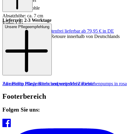
Innensohle: Leder
Sohle: Gummisohle
Absatzhöhe: ca. 7 cm
Lieferzeit: 2-3 Werktage
Farbe: Lila
Unsere Pflegeempfehlung
Keine Versandkosten:
kostenfrei lieferbar ab 79,95 € in DE
Einfache und Kostenlose Retoure innerhalb von Deutschlands
Zu unseren Pflegemitteln und weiterem Zubehör
Alle Phillip Hardy Riemchenpumps
Mehr Riemchenpumps in rosa
Footerbereich
Folgen Sie uns: