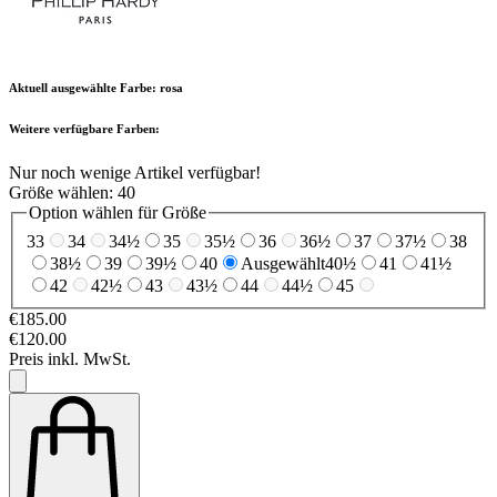
Aktuell ausgewählte Farbe:
rosa
Weitere verfügbare Farben:
Nur noch wenige Artikel verfügbar!
Größe wählen:
40
Option wählen für Größe
33
34
34½
35
35½
36
36½
37
37½
38
38½
39
39½
40
Ausgewählt
40½
41
41½
42
42½
43
43½
44
44½
45
€185.00
€120.00
Preis inkl. MwSt.