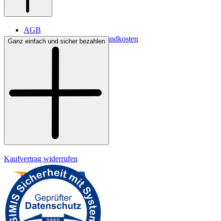
AGB
Lieferbedingungen & Versandkosten
Ganz einfach und sicher bezahlen
Bezahlung
Widerrufsrecht
Datenschutz
Impressum
Kaufvertrag widerrufen