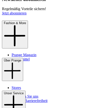
Regelmäßig Vorteile sichern!
Jetzt abonnieren
Fashion & More
Prange Magazin
Pflegemittel
Über Prange
Stores
Kontakt
Unser Service
So finden Sie uns
Digitale Barrierefreiheit