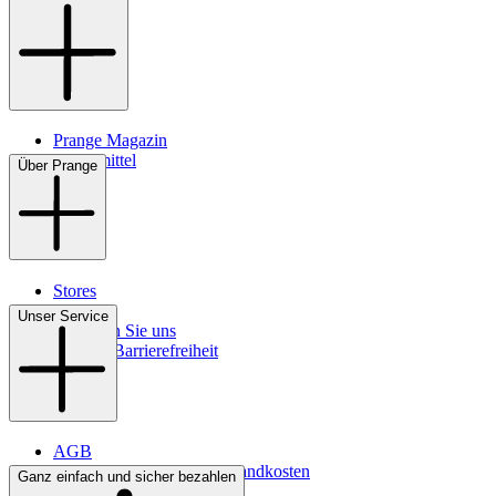
Prange Magazin
Pflegemittel
Über Prange
Stores
Kontakt
Unser Service
So finden Sie uns
Digitale Barrierefreiheit
AGB
Lieferbedingungen & Versandkosten
Ganz einfach und sicher bezahlen
Bezahlung