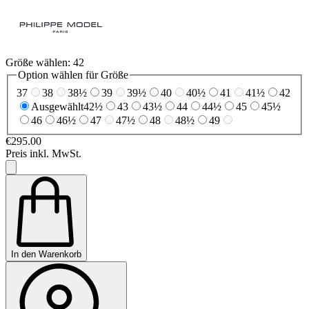
Größe wählen:
42
Option wählen für Größe
37
38
38½
39
39½
40
40½
41
41½
42
Ausgewählt
42½
43
43½
44
44½
45
45½
46
46½
47
47½
48
48½
49
€295.00
Preis inkl. MwSt.
In den Warenkorb