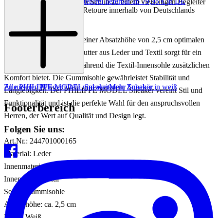
Keine Versandkosten:
kostenfrei lieferbar ab 79,95 € in DE
Farbgebung machen diesen Schuh zu einem vielseitigen Begleiter
Einfache und Kostenlose Retoure innerhalb von Deutschlands
für verschiedene Anlässe.
Dieser Sneaker bietet mit einer Absatzhöhe von 2,5 cm optimalen
Tragekomfort. Das Innenfutter aus Leder und Textil sorgt für ein
angenehmes Fußklima, während die Textil-Innensohle zusätzlichen
Komfort bietet. Die Gummisohle gewährleistet Stabilität und
Zu unseren Pflegemitteln und weiterem Zubehör
Alle PHILIPPE MODEL Sneaker
Mehr Sneaker in weiß
Langlebigkeit. Der PHILIPPE MODEL Sneaker vereint Stil und
Funktionalität und ist die perfekte Wahl für den anspruchsvollen
Footerbereich
Herren, der Wert auf Qualität und Design legt.
Folgen Sie uns:
Art.Nr.: 244701000165
Material: Leder
Innenmaterial: Leder/Textil
Innensohle: Textil
Sohle: Gummisohle
Absatzhöhe: ca. 2,5 cm
Farbe: Weiß