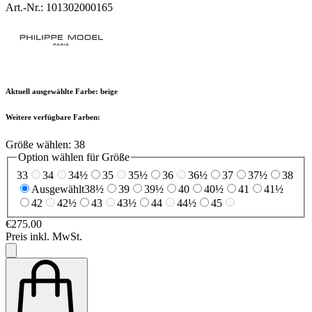
Art.-Nr.: 101302000165
Aktuell ausgewählte Farbe:
beige
Weitere verfügbare Farben:
Größe wählen:
38
Option wählen für Größe
33
34
34½
35
35½
36
36½
37
37½
38
Ausgewählt
38½
39
39½
40
40½
41
41½
42
42½
43
43½
44
44½
45
€275.00
Preis inkl. MwSt.