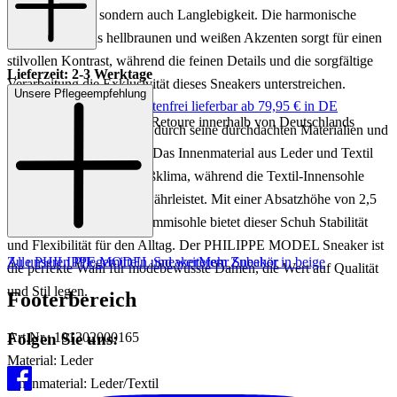
eine edle Optik, sondern auch Langlebigkeit. Die harmonische
Kombination aus hellbraunen und weißen Akzenten sorgt für einen
stilvollen Kontrast, während die feinen Details und die sorgfältige
Lieferzeit: 2-3 Werktage
Verarbeitung die Exklusivität dieses Sneakers unterstreichen.
Unsere Pflegeempfehlung
Keine Versandkosten:
kostenfrei lieferbar ab 79,95 € in DE
Einfache und Kostenlose Retoure innerhalb von Deutschlands
Dieser Sneaker überzeugt durch seine durchdachten Materialien und
den hohen Tragekomfort. Das Innenmaterial aus Leder und Textil
bietet ein angenehmes Fußklima, während die Textil-Innensohle
zusätzlichen Komfort gewährleistet. Mit einer Absatzhöhe von 2,5
cm und einer robusten Gummisohle bietet dieser Schuh Stabilität
und Flexibilität für den Alltag. Der PHILIPPE MODEL Sneaker ist
Zu unseren Pflegemitteln und weiterem Zubehör
Alle PHILIPPE MODEL Sneaker
Mehr Sneaker in beige
die perfekte Wahl für modebewusste Damen, die Wert auf Qualität
und Stil legen.
Footerbereich
Folgen Sie uns:
Art.Nr.: 101302000165
Material: Leder
Innenmaterial: Leder/Textil