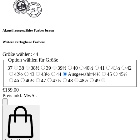
Aktuell ausgewählte Farbe:
braun
Weitere verfügbare Farben:
Größe wählen:
44
Option wählen für Größe
37
38
38½
39
39½
40
40½
41
41½
42
42½
43
43½
44
Ausgewählt
44½
45
45½
46
46½
47
47½
48
48½
49
€159.00
Preis inkl. MwSt.