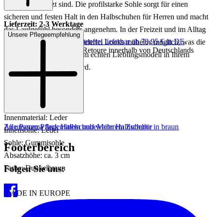
bestens geschützt sind. Die profilstarke Sohle sorgt für einen
sicheren und festen Halt in den Halbschuhen für Herren und macht
Lieferzeit: 2-3 Werktage
das Laufgefühl besonders angenehm. In der Freizeit und im Alltag
Unsere Pflegeempfehlung
Keine Versandkosten:
kostenfrei lieferbar ab 79,95 € in DE
ist eine Kombination zu vielerlei Looks mühelos möglich, was die
Einfache und Kostenlose Retoure innerhalb von Deutschlands
braunen Schnürschuhe zum echten Lieblingsmodell in Ihrem
Schuhschrank machen wird.
Artikelnr.: 240201811464
Material: Leder
Innenmaterial: Leder
Zu unseren Pflegemitteln und weiterem Zubehör
Alle Panama Jack Halbschuhe
Mehr Halbschuhe in braun
Innensohle: Leder
Sohle: Gummisohle
Footerbereich
Absatzhöhe: ca. 3 cm
Folgen Sie uns:
Farbe: Dunkelbraun
MADE IN EUROPE