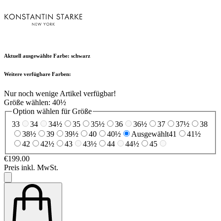
Aktuell ausgewählte Farbe:
schwarz
Weitere verfügbare Farben:
Nur noch wenige Artikel verfügbar!
Größe wählen:
40½
Option wählen für Größe
33
34
34½
35
35½
36
36½
37
37½
38
38½
39
39½
40
40½
Ausgewählt
41
41½
42
42½
43
43½
44
44½
45
€199.00
Preis inkl. MwSt.