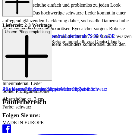
neuen Lieblingsschuhe einfach und problemlos zu jeden Look
tragen können! Das hochwertige schwarze Leder kommt in einer
aufregend glänzenden Lackierung daher, sodass die Damenschuhe
Lieferzeit: 2-3 Werktage
für einen modischen und luxuriösen Eyecatcher sorgen. Robuste
Unsere Pflegeempfehlung
Keine Versandkosten:
kostenfrei lieferbar ab 79,95 € in DE
Profilgummisohlen unterstreichen den derben Schnitt der schwarzen
Einfache und Kostenlose Retoure innerhalb von Deutschlands
Slipper und bringen Sie zudem besonders komfortabel durch den
Tag.
Artikelnr.: 100003898296
Material: Leder
Innenmaterial: Leder
Zu unseren Pflegemitteln und weiterem Zubehör
Alle Konstantin Starke Slipper
Mehr Slipper in schwarz
Sohle: Profilgummisohle
Absatzhöhe: ca. 3 cm
Footerbereich
Farbe: schwarz
Folgen Sie uns:
MADE IN EUROPE