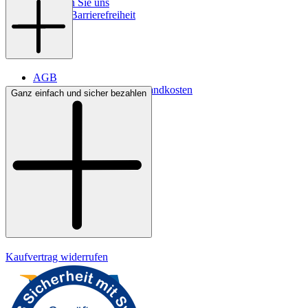
So finden Sie uns
Digitale Barrierefreiheit
AGB
Lieferbedingungen & Versandkosten
Ganz einfach und sicher bezahlen
Bezahlung
Widerrufsrecht
Datenschutz
Impressum
Kaufvertrag widerrufen