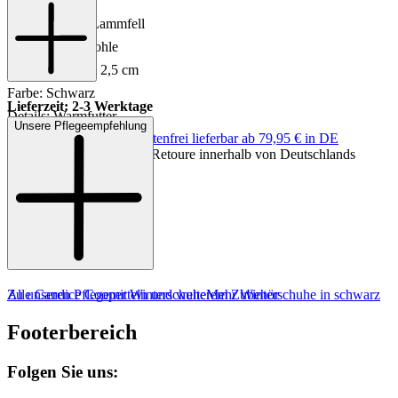
Material: Leder
Innenmaterial: Lammfell
Sohle: Gummisohle
Absatzhöhe: ca. 2,5 cm
Farbe: Schwarz
Lieferzeit: 2-3 Werktage
Details: Warmfutter
Unsere Pflegeempfehlung
Keine Versandkosten:
kostenfrei lieferbar ab 79,95 € in DE
Einfache und Kostenlose Retoure innerhalb von Deutschlands
MADE IN EUROPE
Zu unseren Pflegemitteln und weiterem Zubehör
Alle Candice Cooper Winterschuhe
Mehr Winterschuhe in schwarz
Footerbereich
Folgen Sie uns: