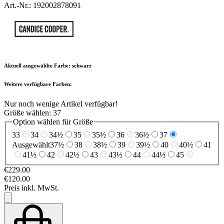
Art.-Nr.: 192002878091
Aktuell ausgewählte Farbe:
schwarz
Weitere verfügbare Farben:
Nur noch wenige Artikel verfügbar!
Größe wählen:
37
Option wählen für Größe
33
34
34½
35
35½
36
36½
37
Ausgewählt
37½
38
38½
39
39½
40
40½
41
41½
42
42½
43
43½
44
44½
45
€229.00
€120.00
Preis inkl. MwSt.