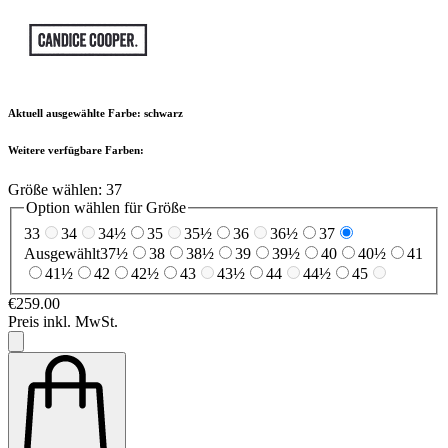
Aktuell ausgewählte Farbe:
schwarz
Weitere verfügbare Farben:
Größe wählen:
37
Option wählen für Größe
33
34
34½
35
35½
36
36½
37
Ausgewählt
37½
38
38½
39
39½
40
40½
41
41½
42
42½
43
43½
44
44½
45
€259.00
Preis inkl. MwSt.