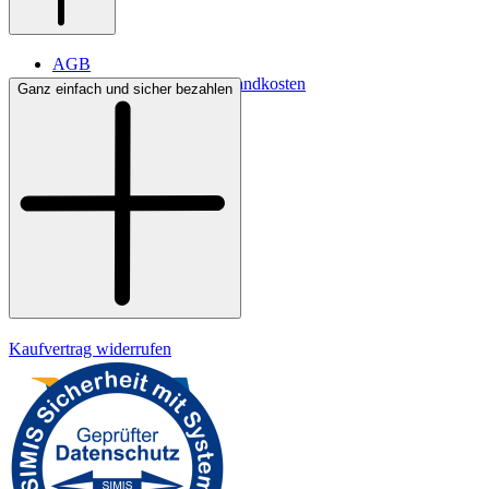
AGB
Lieferbedingungen & Versandkosten
Ganz einfach und sicher bezahlen
Bezahlung
Widerrufsrecht
Datenschutz
Impressum
Kaufvertrag widerrufen