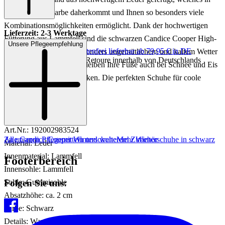
der gedeckten Farbe daherkommt und Ihnen so besonders viele
Kombinationsmöglichkeiten ermöglicht. Dank der hochwertigen
Lieferzeit: 2-3 Werktage
Fütterung aus Lammfell sind die schwarzen Candice Cooper High-
Unsere Pflegeempfehlung
Keine Versandkosten:
kostenfrei lieferbar ab 79,95 € in DE
Top-Sneaker auch bei besonders ungemütlichem und kaltem Wetter
Einfache und Kostenlose Retoure innerhalb von Deutschlands
eine gute Wahl, denn so bleiben Ihre Füße auch bei Schnee und Eis
wunderbar warm und trocken. Die perfekten Schuhe für coole
Winterlooks!
Art.Nr.: 192002983524
Zu unseren Pflegemitteln und weiterem Zubehör
Alle Candice Cooper Winterschuhe
Mehr Winterschuhe in schwarz
Material: Leder
Innenmaterial: Lammfell
Footerbereich
Innensohle: Lammfell
Folgen Sie uns:
Sohle: Gummisohle
Absatzhöhe: ca. 2 cm
Farbe: Schwarz
Details: Warmfutter