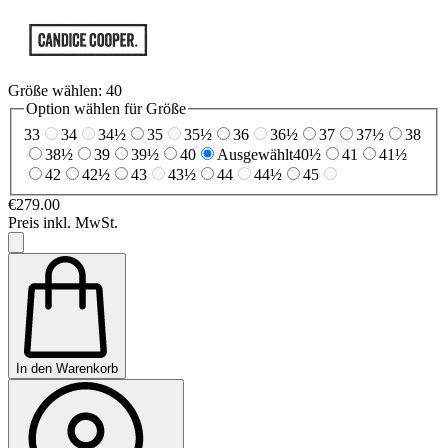
Größe wählen:
40
Option wählen für Größe
33
34
34½
35
35½
36
36½
37
37½
38
38½
39
39½
40
Ausgewählt
40½
41
41½
42
42½
43
43½
44
44½
45
€279.00
Preis inkl. MwSt.
In den Warenkorb