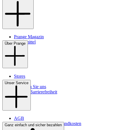
Prange Magazin
Pflegemittel
Über Prange
Stores
Kontakt
Unser Service
So finden Sie uns
Digitale Barrierefreiheit
AGB
Lieferbedingungen & Versandkosten
Ganz einfach und sicher bezahlen
Bezahlung