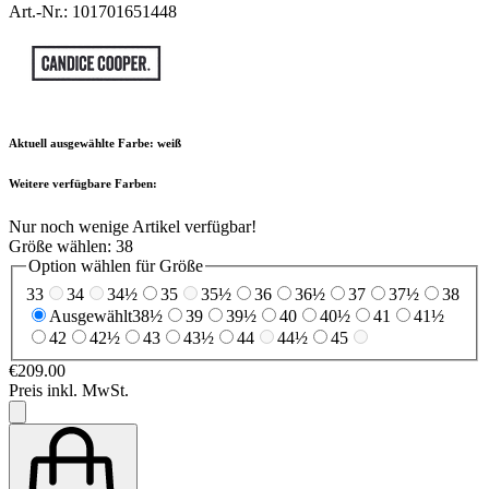
Art.-Nr.: 101701651448
Aktuell ausgewählte Farbe:
weiß
Weitere verfügbare Farben:
Nur noch wenige Artikel verfügbar!
Größe wählen:
38
Option wählen für Größe
33
34
34½
35
35½
36
36½
37
37½
38
Ausgewählt
38½
39
39½
40
40½
41
41½
42
42½
43
43½
44
44½
45
€209.00
Preis inkl. MwSt.