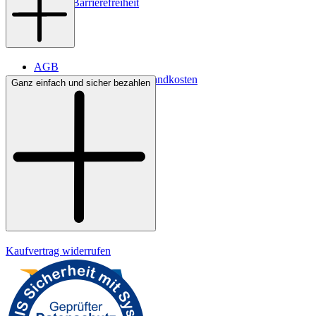
Digitale Barrierefreiheit
AGB
Lieferbedingungen & Versandkosten
Ganz einfach und sicher bezahlen
Bezahlung
Widerrufsrecht
Datenschutz
Impressum
Kaufvertrag widerrufen