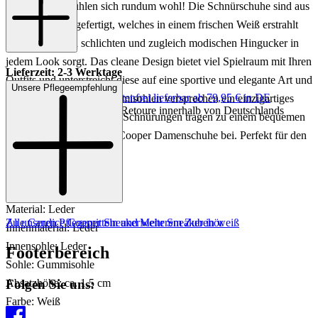
glücklich und fühlen sich rundum wohl! Die Schnürschuhe sind aus
feinstem Leder gefertigt, welches in einem frischen Weiß erstrahlt
und so für einen schlichten und zugleich modischen Hingucker in
jedem Look sorgt. Das cleane Design bietet viel Spielraum mit Ihren
Lieferzeit: 2-3 Werktage
Outfits und unterstreicht diese auf eine sportive und elegante Art und
Unsere Pflegeempfehlung
Keine Versandkosten:
kostenfrei lieferbar ab 79,95 € in DE
Weise. Die robusten Gummisohlen versprechen ein einzigartiges
Einfache und Kostenlose Retoure innerhalb von Deutschlands
Tragegefühl und auch die Schnürungen tragen zu einem bequemen
Sitz der weißen Candice Cooper Damenschuhe bei. Perfekt für den
Alltag!
Art.Nr.: 101701651448
Material: Leder
Zu unseren Pflegemitteln und weiterem Zubehör
Alle Candice Cooper Sneaker
Mehr Sneaker in weiß
Innenmaterial: Leder
Innensohle: Leder
Footerbereich
Sohle: Gummisohle
Folgen Sie uns:
Absatzhöhe: ca. 1,5 cm
Farbe: Weiß