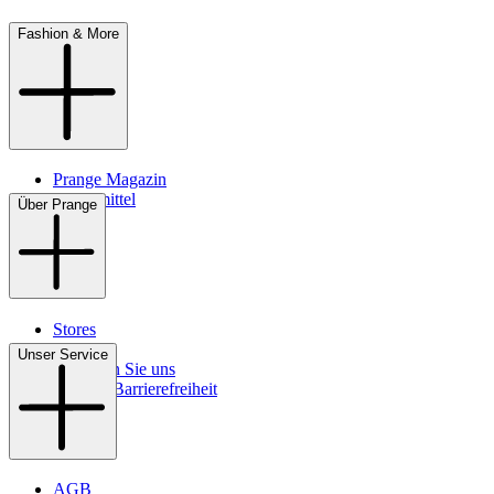
Fashion & More
Prange Magazin
Pflegemittel
Über Prange
Stores
Kontakt
Unser Service
So finden Sie uns
Digitale Barrierefreiheit
AGB