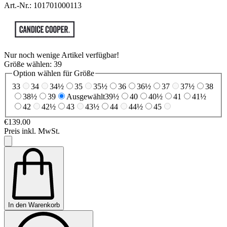
Art.-Nr.: 101701000113
Nur noch wenige Artikel verfügbar!
Größe wählen:
39
Option wählen für Größe
33
34
34½
35
35½
36
36½
37
37½
38
38½
39
Ausgewählt
39½
40
40½
41
41½
42
42½
43
43½
44
44½
45
€139.00
Preis inkl. MwSt.
In den Warenkorb