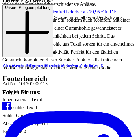
Lieferzeit: 2-3 Werktage
vielseitigen Begleiter für verschiedenste Anlässe.
Unsere Pflegeempfehlung
Keine Versandkosten:
kostenfrei lieferbar ab 79,95 € in DE
Einfache und Kostenlose Retoure innerhalb von Deutschlands
Der Sneaker bietet nicht nur Stil, sondern auch Komfort. Mit einer
Absatzhöhe von 2 cm und einer Gummisohle gewährleistet er
optimalen Halt und Bequemlichkeit bei jedem Schritt. Das
Innenfutter und die Innensohle aus Textil sorgen für ein angenehmes
Tragegefühl und Atmungsaktivität. Perfekt für den täglichen
Gebrauch, kombiniert dieser Sneaker Funktionalität mit einem
Zu unseren Pflegemitteln und weiterem Zubehör
Alle Candice Cooper Sneaker
Mehr Sneaker in weiß
modischen Design, das in keiner Garderobe fehlen sollte.
Footerbereich
Art.Nr.: 101701000113
Folgen Sie uns:
Material: Leder
Innenmaterial: Textil
Innensohle: Textil
Sohle: Gummisohle
Absatzhöhe: ca. 1,5 cm
Farbe: Weiß