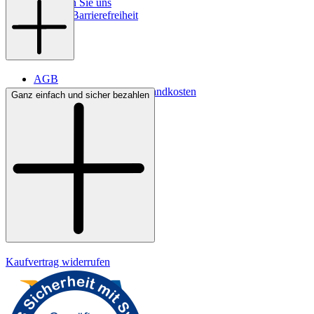
So finden Sie uns
Digitale Barrierefreiheit
AGB
Lieferbedingungen & Versandkosten
Ganz einfach und sicher bezahlen
Bezahlung
Widerrufsrecht
Datenschutz
Impressum
Kaufvertrag widerrufen