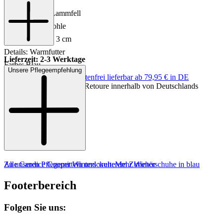
Material: Leder
Innenmaterial: Lammfell
Sohle: Gummisohle
Absatzhöhe: ca. 3 cm
Details: Warmfutter
Lieferzeit: 2-3 Werktage
Farbe: Blau
Unsere Pflegeempfehlung
Keine Versandkosten:
kostenfrei lieferbar ab 79,95 € in DE
Einfache und Kostenlose Retoure innerhalb von Deutschlands
MADE IN EUROPE
Zu unseren Pflegemitteln und weiterem Zubehör
Alle Candice Cooper Winterschuhe
Mehr Winterschuhe in blau
Footerbereich
Folgen Sie uns: