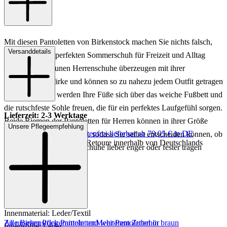
Mit diesen Pantoletten von Birkenstock machen Sie nichts falsch,
Versanddetails
wenn Sie einen perfekten Sommerschuh für Freizeit und Alltag
suchen! Die braunen Herrenschuhe überzeugen mit ihrer
Kombinationsstärke und können so zu nahezu jedem Outfit getragen
werden. Zudem werden Ihre Füße sich über das weiche Fußbett und
die rutschfeste Sohle freuen, die für ein perfektes Laufgefühl sorgen.
Lieferzeit: 2-3 Werktage
Beide Riemen der Pantoletten für Herren können in ihrer Größe
Unsere Pflegeempfehlung
Keine Versandkosten:
kostenfrei lieferbar ab 79,95 € in DE
beliebig angepasst werden, sodass Sie selbst entscheiden können, ob
Einfache und Kostenlose Retoure innerhalb von Deutschlands
Sie die braunen Sommerschuhe lieber enger oder fester tragen
wollen.
Art.Nr.: 592201422855
Material: sonst. Material
Innenmaterial: Leder/Textil
Zu unseren Pflegemitteln und weiterem Zubehör
Alle Birkenstock Pantoletten
Mehr Pantoletten in braun
Innensohle: Leder