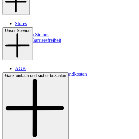
Stores
Kontakt
Unser Service
So finden Sie uns
Digitale Barrierefreiheit
AGB
Lieferbedingungen & Versandkosten
Ganz einfach und sicher bezahlen
Bezahlung
Widerrufsrecht
Datenschutz
Impressum