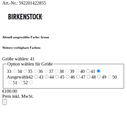
Art.-Nr.: 592201422855
Aktuell ausgewählte Farbe:
braun
Weitere verfügbare Farben:
Größe wählen:
41
Option wählen für Größe
33
34
35
36
37
38
39
40
41
Ausgewählt
42
43
44
45
46
47
48
49
50
51
52
€100.00
Preis inkl. MwSt.