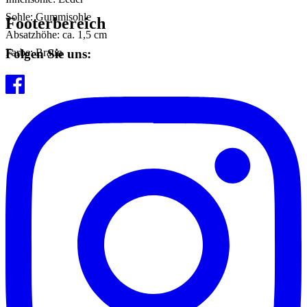
Sohle: Gummisohle
Footerbereich
Absatzhöhe: ca. 1,5 cm
Folgen Sie uns:
Farbe: Braun