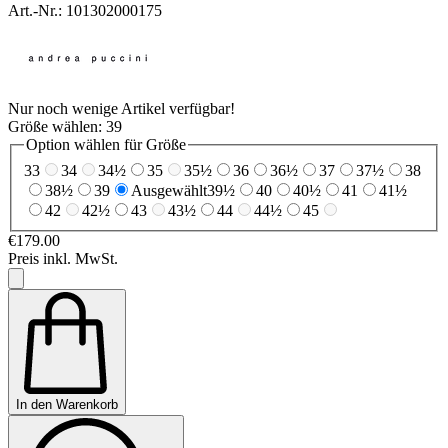
Art.-Nr.: 101302000175
Nur noch wenige Artikel verfügbar!
Größe wählen:
39
Option wählen für Größe
33
34
34½
35
35½
36
36½
37
37½
38
38½
39
Ausgewählt
39½
40
40½
41
41½
42
42½
43
43½
44
44½
45
€179.00
Preis inkl. MwSt.
In den Warenkorb