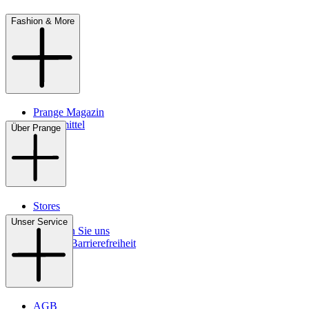
Fashion & More
Prange Magazin
Pflegemittel
Über Prange
Stores
Kontakt
Unser Service
So finden Sie uns
Digitale Barrierefreiheit
AGB