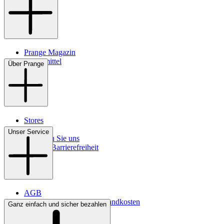
Prange Magazin
Pflegemittel
Über Prange
Stores
Kontakt
Unser Service
So finden Sie uns
Digitale Barrierefreiheit
AGB
Lieferbedingungen & Versandkosten
Ganz einfach und sicher bezahlen
Bezahlung
Widerrufsrecht