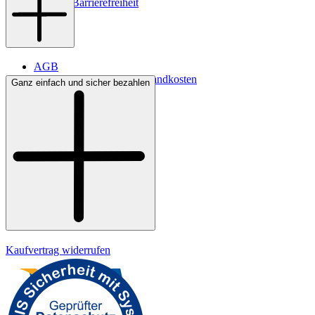
Digitale Barrierefreiheit
AGB
Lieferbedingungen & Versandkosten
Ganz einfach und sicher bezahlen
Bezahlung
Widerrufsrecht
Datenschutz
Impressum
Kaufvertrag widerrufen