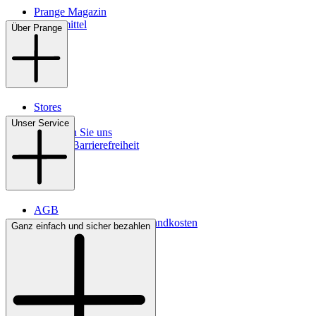
Prange Magazin
Pflegemittel
Über Prange
Stores
Kontakt
Unser Service
So finden Sie uns
Digitale Barrierefreiheit
AGB
Lieferbedingungen & Versandkosten
Ganz einfach und sicher bezahlen
Bezahlung
Widerrufsrecht
Datenschutz
Impressum