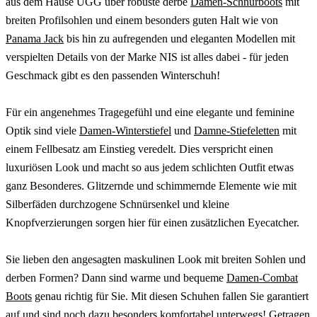
aus dem Hause UGG über robuste derbe
Damen-Schnürboots
mit
breiten Profilsohlen und einem besonders guten Halt wie von
Panama Jack
bis hin zu aufregenden und eleganten Modellen mit
verspielten Details von der Marke NIS ist alles dabei - für jeden
Geschmack gibt es den passenden Winterschuh!
Für ein angenehmes Tragegefühl und eine elegante und feminine
Optik sind viele
Damen-Winterstiefel
und
Damne-Stiefeletten
mit
einem Fellbesatz am Einstieg veredelt. Dies verspricht einen
luxuriösen Look und macht so aus jedem schlichten Outfit etwas
ganz Besonderes. Glitzernde und schimmernde Elemente wie mit
Silberfäden durchzogene Schnürsenkel und kleine
Knopfverzierungen sorgen hier für einen zusätzlichen Eyecatcher.
Sie lieben den angesagten maskulinen Look mit breiten Sohlen und
derben Formen? Dann sind warme und bequeme
Damen-Combat
Boots
genau richtig für Sie. Mit diesen Schuhen fallen Sie garantiert
auf und sind noch dazu besonders komfortabel unterwegs! Getragen