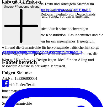
Lieferzeit: 2-3 Werktage
sorgt. Die Kombination aus Textil und sonstigem Material im
Unsere Pflegeempfehlung
Keine Versandkosten:
kostenfrei lieferbar ab 79,95 € in DE
Obermaterial unterstreicht das elegante Design und bietet
Einfache und Kostenlose Retoure innerhalb von Deutschlands
gleichzeitig Langlebigkeit und Schutz vor den Elementen.
Der TAZZ CASPIAN besticht durch seine hochwertigen
Materialien und durchdachte Konstruktion. Das Innenfutter und die
Innensohle aus Textil sorgen für ein angenehmes Tragegefühl,
während die Gummisohle für hervorragende Trittsicherheit sorgt.
Zu unseren Pflegemitteln und weiterem Zubehör
Alle UGG Winterschuhe
Mehr Winterschuhe in braun
Dieser Slipper ist die perfekte Wahl für stilbewusste Frauen, die
Wert auf Komfort und Design legen. Ideal für den Alltag und
Footerbereich
besondere Anlässe in der kalten Jahreszeit.
Folgen Sie uns:
Art.Nr.: 192286000001
Material: Leder/Textil
Innenmaterial: Textil
Innensohle: Textil
Sohle: Gummisohle