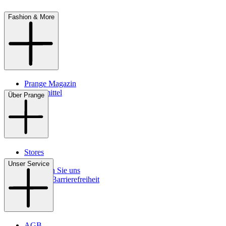
Fashion & More
Prange Magazin
Pflegemittel
Über Prange
Stores
Kontakt
Unser Service
So finden Sie uns
Digitale Barrierefreiheit
AGB