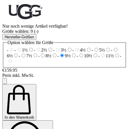
Nur noch wenige Artikel verfügbar!
Größe wählen:
9 (-)
Hersteller-Größen
Option wählen für Größe
-
-
1½
-
2½
-
3½
-
4½
-
5½
-
6½
-
7½
-
8½
-
9½
-
10½
-
11½
-
€159.95
Preis inkl. MwSt.
In den Warenkorb