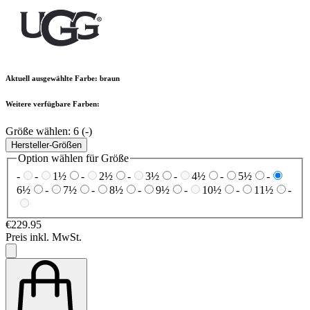
Aktuell ausgewählte Farbe:
braun
Weitere verfügbare Farben:
Größe wählen:
6 (-)
Hersteller-Größen
Option wählen für Größe
-
-
1½
-
2½
-
3½
-
4½
-
5½
-
6½
-
7½
-
8½
-
9½
-
10½
-
11½
-
€229.95
Preis inkl. MwSt.