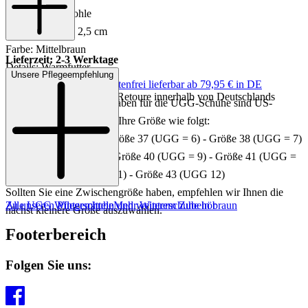
Sohle: Gummisohle
Absatzhöhe: ca. 2,5 cm
Farbe: Mittelbraun
Lieferzeit: 2-3 Werktage
Details: Warmfutter
Unsere Pflegeempfehlung
Keine Versandkosten:
kostenfrei lieferbar ab 79,95 € in DE
Einfache und Kostenlose Retoure innerhalb von Deutschlands
Achtung
: Die Größenangaben für die UGG-Schuhe sind US-
Größen. Bitte wählen Sie Ihre Größe wie folgt:
Größe 36 (UGG = 5) - Größe 37 (UGG = 6) - Größe 38 (UGG = 7)
- Größe 39 (UGG = 8) - Größe 40 (UGG = 9) - Größe 41 (UGG =
10) - Größe 42 (UGG = 11) - Größe 43 (UGG 12)
Sollten Sie eine Zwischengröße haben, empfehlen wir Ihnen die
Zu unseren Pflegemitteln und weiterem Zubehör
Alle UGG Winterschuhe
Mehr Winterschuhe in braun
nächst kleinere Größe auszuwählen.
Footerbereich
Folgen Sie uns: