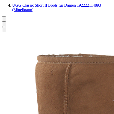
UGG Classic Short II Boots für Damen 192222114893
(Mittelbraun)