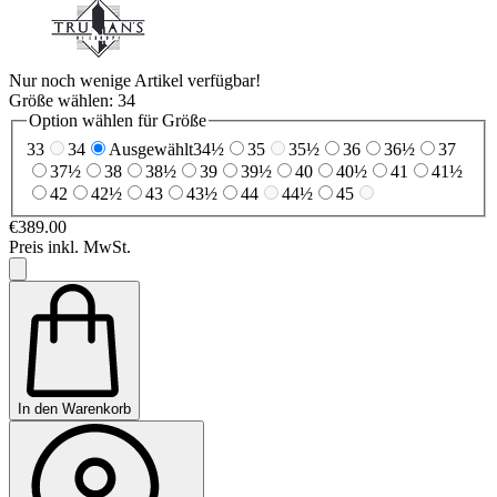
Nur noch wenige Artikel verfügbar!
Größe wählen:
34
Option wählen für Größe
33
34
Ausgewählt
34½
35
35½
36
36½
37
37½
38
38½
39
39½
40
40½
41
41½
42
42½
43
43½
44
44½
45
€389.00
Preis inkl. MwSt.
In den Warenkorb