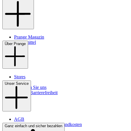
Prange Magazin
Pflegemittel
Über Prange
Stores
Kontakt
Unser Service
So finden Sie uns
Digitale Barrierefreiheit
AGB
Lieferbedingungen & Versandkosten
Ganz einfach und sicher bezahlen
Bezahlung