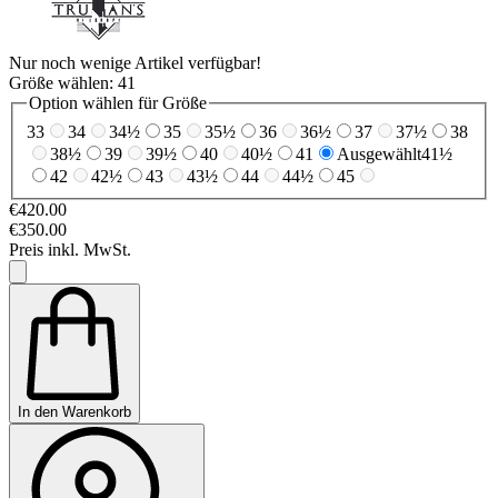
Nur noch wenige Artikel verfügbar!
Größe wählen:
41
Option wählen für Größe
33
34
34½
35
35½
36
36½
37
37½
38
38½
39
39½
40
40½
41
Ausgewählt
41½
42
42½
43
43½
44
44½
45
€420.00
€350.00
Preis inkl. MwSt.
In den Warenkorb