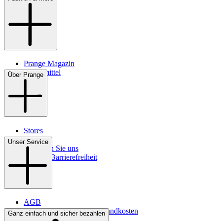
Prange Magazin
Pflegemittel
Über Prange
Stores
Kontakt
Unser Service
So finden Sie uns
Digitale Barrierefreiheit
AGB
Lieferbedingungen & Versandkosten
Ganz einfach und sicher bezahlen
Bezahlung